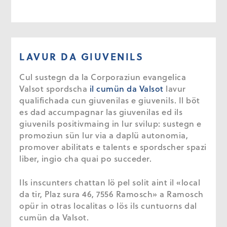
LAVUR DA GIUVENILS
Cul sustegn da la Corporaziun evangelica
Valsot spordscha
il cumün da Valsot
lavur
qualifichada cun giuvenilas e giuvenils. Il böt
es dad accumpagnar las giuvenilas ed ils
giuvenils positivmaing in lur svilup: sustegn e
promoziun sün lur via a daplü autonomia,
promover abilitats e talents e spordscher spazi
liber, ingio cha quai po succeder.
Ils inscunters chattan lö pel solit aint il «local
da tir, Plaz sura 46, 7556 Ramosch» a Ramosch
opür in otras localitas o lös ils cuntuorns dal
cumün da Valsot.