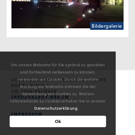
Bildergalerie
Um unsere Webseite für Sie optimal zu gestalten
und fortlaufend verbessern zu können,
verwenden wir Cookies. Durch die weitere
CORPORAZIUN EVANGELICA VALSOT
PORTA NOVA 8
Nutzung der Webseite stimmen Sie der
CH-7559 TSCHLIN
Verwendung von Cookies zu. Weitere
INFO@VALSOT-REF.CH
Informationen zu Cookies erhalten Sie in unserer
Datenschutzerklärung
.
IMPRESSUM
DATENSCHUTZ
Ok