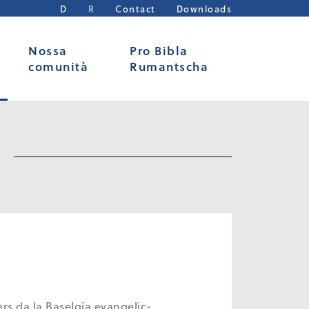
D
R
Contact
Downloads
Nossa
Pro Bibla
comunità
Rumantscha
 da la Baselgia evangelic-