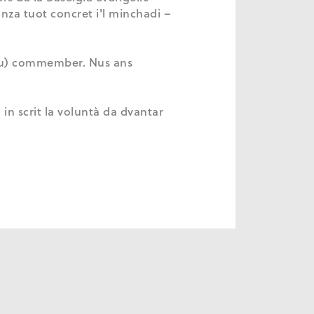
nza tuot concret i'l minchadi –
heu) commember. Nus ans
 in scrit la voluntà da dvantar