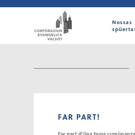
Nossas
spüerta
FAR PART!
Far part d'üna buna cumünanza