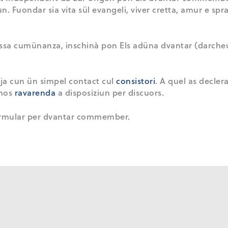
 Fuondar sia vita sül evangeli, viver cretta, amur e spra
a nossa cumünanza, inschinà pon Els adüna dvantar (darc
aja cun ün simpel contact cul
consistori
. A quel as declera
 nos
ravarenda
a disposiziun per discuors.
ormular per dvantar commember.