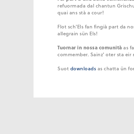
refuormada dal chantun Grischun.
quai ans stà a cour!
Flot sch'Els fan fingià part d
allegrain sün Els!
Tuornar in nossa comunità
as f
commember. Sainz' oter sta eir
Suot
downloads
as chatta ün f