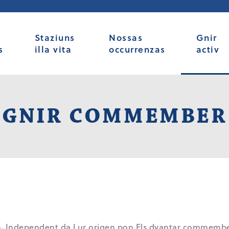
Staziuns
Nossas
Gnir
s
illa vita
occurrenzas
activ
GNIR COMMEMBER
.
Independent da Lur origen pon Els dvantar commembers